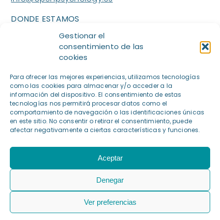
DONDE ESTAMOS
Madrid:
Paseo Eduardo Dato nº19, 1ºizq. (Centro
Gestionar el
Aesthesis),28010, Madrid
consentimiento de las
cookies
Majadahonda:
Calle Doctor Calero 44 (Centro
Vedana),28220, Majadahonda
Para ofrecer las mejores experiencias, utilizamos tecnologías
como las cookies para almacenar y/o acceder a la
información del dispositivo. El consentimiento de estas
tecnologías nos permitirá procesar datos como el
comportamiento de navegación o las identificaciones únicas
en este sitio. No consentir o retirar el consentimiento, puede
afectar negativamente a ciertas características y funciones.
Politica de Privacidad
Política de Cookies
Aviso Legal
Aceptar
©️ Lidia Budziszewska, Itxaso Cembrero & Miriam Mower
Denegar
2023. All rights reserved.
Open Psychology | Made with
by
Bluefish
Ver preferencias
Financiado por la Unión