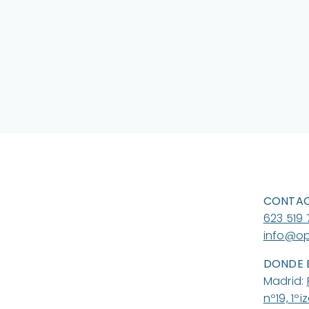
CONTA
623 519 
info@op
DONDE 
Madrid:
nº19, 1ºi