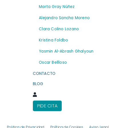
Marta Gray Núñez
Alejandro Sancha Moreno
Clara Colino Lozano
Kristina Foldbo
Yasmin Al-Abrash Ghalyoun
Oscar Bellloso
CONTACTO
BLOG
PIDE CITA
Politica de Privacidad
Política de Cookies
Aviso Legal