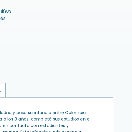
 niños
cés
A
adrid y pasó su infancia entre Colombia,
a a los 8 años, completó sus estudios en el
ó en contacto con estudiantes y
el mundo. Esta infancia y adolescencia