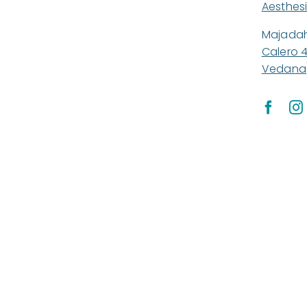
Aesthesi
Majada
Calero 
Vedana)