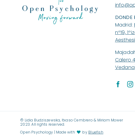
info@op
DONDE 
Madrid:
nº19, 1ºi
Aesthesi
Majada
Calero 
Vedana)
©️ Lidia Budziszewska, Itxaso Cembrero & Miriam Mower
2023. All rights reserved.
Open Psychology | Made with
by
Bluefish