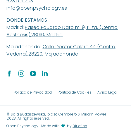
623 519 703
info@openpsychology.es
DONDE ESTAMOS
Madrid:
Paseo Eduardo Dato nº19, 1ºizq. (Centro
Aesthesis),28010, Madrid
Majadahonda:
Calle Doctor Calero 44 (Centro
Vedana),28220, Majadahonda
Politica de Privacidad
Política de Cookies
Aviso Legal
©️ Lidia Budziszewska, Itxaso Cembrero & Miriam Mower
2023. All rights reserved.
Open Psychology | Made with
by
Bluefish