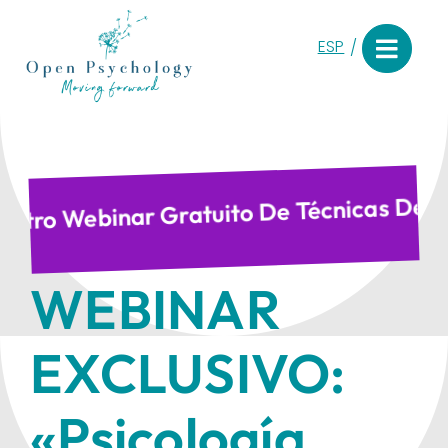
Saltar
al
ESP
contenido
 Nuestro Webinar Gratuito De Técnicas D
WEBINAR
EXCLUSIVO:
«Psicología