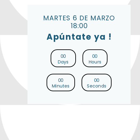
MARTES 6 DE MARZO
18:00
Apúntate ya !
0
0
0
0
Days
Hours
0
0
0
0
Minutes
Seconds
Multiply